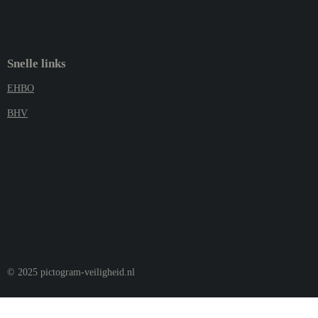
Snelle links
EHBO
BHV
© 2025 pictogram-veiligheid.nl