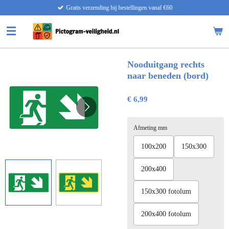
Gratis verzending bij bestellingen vanaf €60
Ga
direct
naar
de
hoofdinhoud
Nooduitgang rechts
naar beneden (bord)
€ 6,99
Afmeting mm
100x200
150x300
200x400
150x300 fotolum
200x400 fotolum