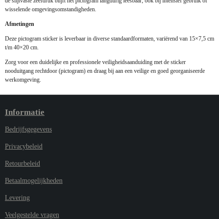
de slijtvaste zeefdruk blijft het pictogram langdurig leesbaar, ook bij intensief gebruik of
wisselende omgevingsomstandigheden.
Afmetingen
Deze pictogram sticker is leverbaar in diverse standaardformaten, variërend van 15×7,5 cm
t/m 40×20 cm.
Zorg voor een duidelijke en professionele veiligheidsaanduiding met de sticker
nooduitgang
rechtdoor
(pictogram) en draag bij aan een veilige en goed georganiseerde
werkomgeving.
Informatie
Bedrijfsgegevens
Privacybeleid
Retourbeleid
Betaalmogelijkheden
Levering
Veelgestelde vragen