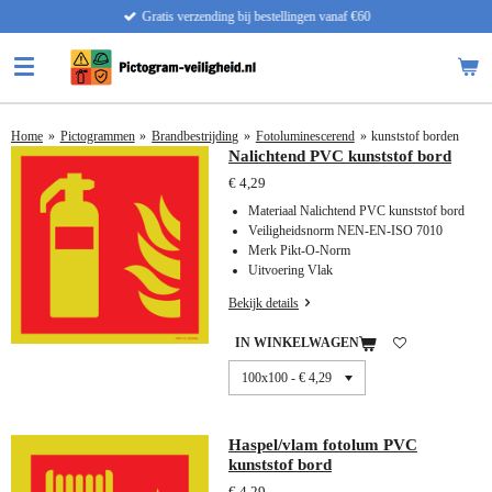
Gratis verzending bij bestellingen vanaf €60
Ga
direct
naar
de
hoofdinhoud
Home
»
Pictogrammen
»
Brandbestrijding
»
Fotoluminescerend
»
kunststof borden
Nalichtend PVC kunststof bord
€ 4,29
Materiaal Nalichtend PVC kunststof bord
Veiligheidsnorm NEN-EN-ISO 7010
Merk Pikt-O-Norm
Uitvoering Vlak
Bekijk details
IN WINKELWAGEN
Haspel/vlam fotolum PVC
kunststof bord
€ 4,29