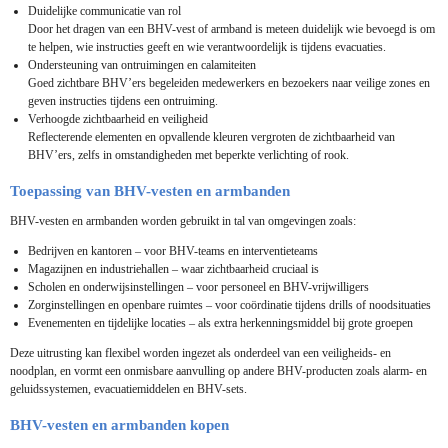
Duidelijke communicatie van rol
Door het dragen van een BHV-vest of armband is meteen duidelijk wie bevoegd is om
te helpen, wie instructies geeft en wie verantwoordelijk is tijdens evacuaties.
Ondersteuning van ontruimingen en calamiteiten
Goed zichtbare BHV’ers begeleiden medewerkers en bezoekers naar veilige zones en
geven instructies tijdens een ontruiming.
Verhoogde zichtbaarheid en veiligheid
Reflecterende elementen en opvallende kleuren vergroten de zichtbaarheid van
BHV’ers, zelfs in omstandigheden met beperkte verlichting of rook.
Toepassing van BHV-vesten en armbanden
BHV-vesten en armbanden worden gebruikt in tal van omgevingen zoals:
Bedrijven en kantoren – voor BHV-teams en interventieteams
Magazijnen en industriehallen – waar zichtbaarheid cruciaal is
Scholen en onderwijsinstellingen – voor personeel en BHV-vrijwilligers
Zorginstellingen en openbare ruimtes – voor coördinatie tijdens drills of noodsituaties
Evenementen en tijdelijke locaties – als extra herkenningsmiddel bij grote groepen
Deze uitrusting kan flexibel worden ingezet als onderdeel van een veiligheids- en
noodplan, en vormt een onmisbare aanvulling op andere BHV-producten zoals alarm- en
geluidssystemen, evacuatiemiddelen en BHV-sets.
BHV-vesten en armbanden kopen