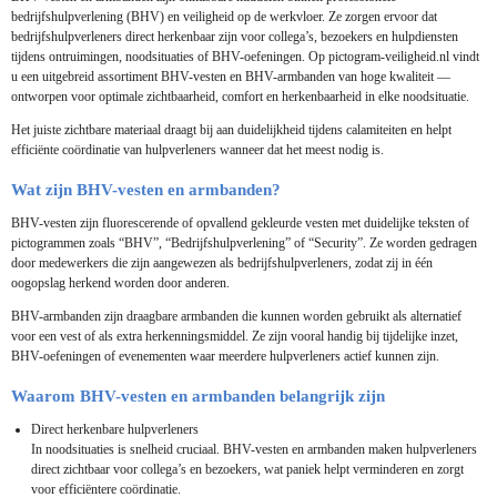
bedrijfshulpverlening (BHV) en veiligheid op de werkvloer. Ze zorgen ervoor dat
bedrijfshulpverleners direct herkenbaar zijn voor collega’s, bezoekers en hulpdiensten
tijdens ontruimingen, noodsituaties of BHV-oefeningen. Op pictogram-veiligheid.nl vindt
u een uitgebreid assortiment BHV-vesten en BHV-armbanden van hoge kwaliteit —
ontworpen voor optimale zichtbaarheid, comfort en herkenbaarheid in elke noodsituatie.
Het juiste zichtbare materiaal draagt bij aan duidelijkheid tijdens calamiteiten en helpt
efficiënte coördinatie van hulpverleners wanneer dat het meest nodig is.
Wat zijn BHV-vesten en armbanden?
BHV-vesten zijn fluorescerende of opvallend gekleurde vesten met duidelijke teksten of
pictogrammen zoals “BHV”, “Bedrijfshulpverlening” of “Security”. Ze worden gedragen
door medewerkers die zijn aangewezen als bedrijfshulpverleners, zodat zij in één
oogopslag herkend worden door anderen.
BHV-armbanden zijn draagbare armbanden die kunnen worden gebruikt als alternatief
voor een vest of als extra herkenningsmiddel. Ze zijn vooral handig bij tijdelijke inzet,
BHV-oefeningen of evenementen waar meerdere hulpverleners actief kunnen zijn.
Waarom BHV-vesten en armbanden belangrijk zijn
Direct herkenbare hulpverleners
In noodsituaties is snelheid cruciaal. BHV-vesten en armbanden maken hulpverleners
direct zichtbaar voor collega’s en bezoekers, wat paniek helpt verminderen en zorgt
voor efficiëntere coördinatie.