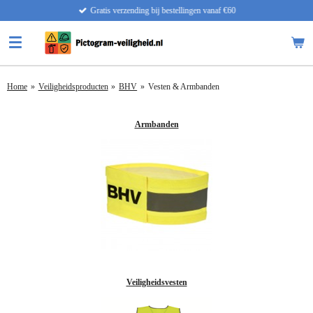
Gratis verzending bij bestellingen vanaf €60
Ga
direct
naar
de
hoofdinhoud
Home
»
Veiligheidsproducten
»
BHV
»
Vesten & Armbanden
Armbanden
Veiligheidsvesten