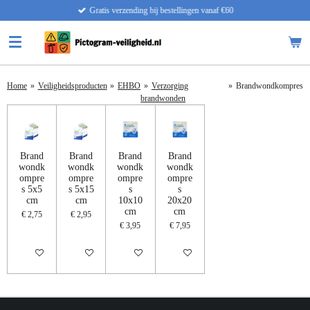
Gratis verzending bij bestellingen vanaf €60
Ga
direct
naar
de
hoofdinhoud
Home
»
Veiligheidsproducten
»
EHBO
»
Verzorging
»
Brandwondkompres
brandwonden
Brand
Brand
Brand
Brand
wondk
wondk
wondk
wondk
ompre
ompre
ompre
ompre
s 5x5
s 5x15
s
s
cm
cm
10x10
20x20
cm
cm
€ 2,75
€ 2,95
€ 3,95
€ 7,95
IN WINKELWAGEN
IN WINKELWAGEN
IN WINKELWAGEN
IN WINKELWAGEN