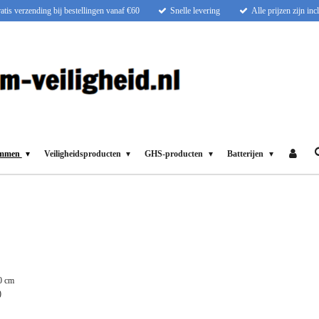
atis verzending bij bestellingen vanaf €60
Snelle levering
Alle prijzen zijn in
ammen
Veiligheidsproducten
GHS-producten
Batterijen
0 cm
)