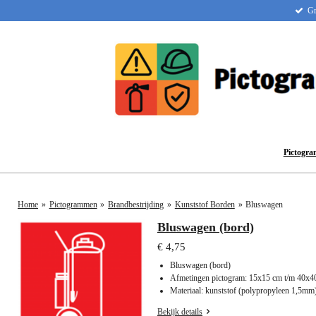
Gr
Ga
direct
naar
de
hoofdinhoud
Pictogr
Home
»
Pictogrammen
»
Brandbestrijding
»
Kunststof Borden
»
Bluswagen
Bluswagen (bord)
€ 4,75
Bluswagen (bord)
Afmetingen pictogram: 15x15 cm t/m 40x4
Materiaal: kunststof (polypropyleen 1,5mm
Bekijk details