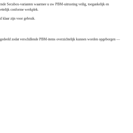
lende Secubox-varianten waarmee u uw PBM-uitrusting veilig, toegankelijk en
wettelijk conforme werkplek.
 klaar zijn voor gebruik.
ingedeeld zodat verschillende PBM-items overzichtelijk kunnen worden opgeborgen —