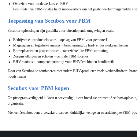
Overzicht voor medewerkers en BHV
Een duidelijke PBM-opslag helpt medewerkers om het juiste beschermingsmiddel snel
Toepassing van Secubox voor PBM
Secubox-oplossingen zijn geschikt voor uiteenlopende omgevingen zoals:
Bedrijven en productielocaties – opslag van PBM voor personeel
Magazijnen en logistieke ruimtes – bescherming bij laad- en loswerkzaamheden
Bouwplaatsen en projectlocaties – overzichtelijke PBM-uitrusting
Zorginstellingen en scholen – centrale PBM-locaties
BHV-stations – complete uitrusting voor BHV’ers binnen handbereik
Door een Secubox te combineren met andere BHV-producten zoals verbandkoffers, brandbl
noodsituaties.
Secubox voor PBM kopen
Op pictogram-veiligheid.nl kiest u eenvoudig uit een breed assortiment Secubox-oplossi
organisatie.
Met een Secubox bent u verzekerd van een duidelijke, veilige en overzichtelijke PBM-opsl