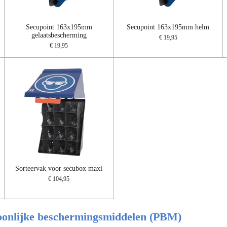
Secupoint 163x195mm
Secupoint 163x195mm helm
gelaatsbescherming
€ 19,95
€ 19,95
Sorteervak voor secubox maxi
€ 104,95
soonlijke beschermingsmiddelen (PBM)