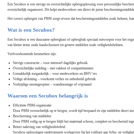
Een Secubox is een stevige en overzichtelijke opbergoplossing voor persoonlijke besch
overzichtelijk organiseert. Dit helpt medewerkers om direct de juiste beschermingsmiddele
Het correct opbergen van PBM zorgt ervoor dat beschermingsmiddelen zoals helmen, handsc
Wat is een Secubox?
Een Secubox is een duurzame opbergkast of opbergbak speciaal ontworpen voor het org
van kleine items zoals handschoenen tot grotere middelen zoals veiligheidshelmen.
Veelvoorkomende kenmerken zijn:
Stevige constructie – voor intensief dagelijks gebruik
Overzichtelijke indeling – met vakken of compartimenten
Gemakkelijk toegankelijk – voor medewerkers en BHV’ers
Veilige afsluiting – voorkomt verlies en onbedoeld gebruik
Veelzijdige montageopties – wandmontage of vrijstaand
Waarom een Secubox belangrijk is
Efficiënte PBM-organisatie
Door PBM overzichtelijk op te bergen, wordt tijd bespaard en zijn middelen direct inz
Bescherming van middelen
Door PBM veilig op te bergen blijft het materiaal schoon, compleet en beschermd teg
Betere naleving van veiligheidsbeleid
Secubox-oplossingen ondersteunen werkgevers bij het voldoen aan Arbo- en veilighe