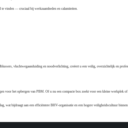
 te vinden — cruciaal bij werkzaamheden en calamiteiten.
ussers, vluchtwegaanduiding en noodverlichting, creëert u een veilig, overzichtelijk en pro
ngen voor het opbergen van PBM. Of u nu een compacte box zoekt voor een kleine werkplek of e
ag, wat bijdraagt aan een efficiëntere BHV-organisatie en een hogere veiligheidscultuur binnen