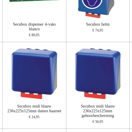
Secubox dispenser 4-vaks
Secubox helm
blanco
€ 74,95
€ 89,95
Secubox midi blauw
Secubox midi blauw
236x225x125mm dames haarnet
236x225x125mm
gehoorbescherming
€ 24,95
€ 56,95