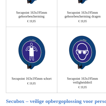
Secupoint 163x195mm
Secupoint 163x195mm
gehoorbescherming
gehoorbescherming dragen
€ 19,95
€ 19,95
Secupoint 163x195mm schort
Secupoint 163x195mm
veiligheidsbril
€ 19,95
€ 19,95
Secubox – veilige opbergoplossing voor per