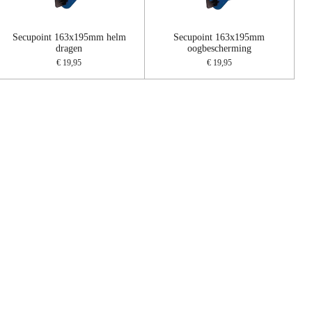
Secupoint 163x195mm helm
Secupoint 163x195mm
dragen
oogbescherming
€ 19,95
€ 19,95