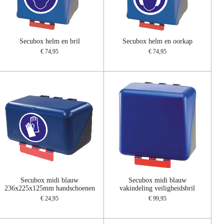
Secubox helm en bril
Secubox helm en oorkap
€ 74,95
€ 74,95
Secubox midi blauw
Secubox midi blauw
236x225x125mm handschoenen
vakindeling veiligheidsbril
€ 24,95
€ 99,95