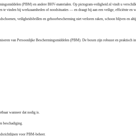
ermingsmiddelen (PBM) en andere BHV-materialen. Op pictogram-veiligheid.nl vindt u verschil
n te vinden bij werkzaamheden of noodsituaties — en draagt bij aan een veilige, efficiënte en 
hoenen, veiligheidsbrillen en gehoorbescherming niet verloren raken, schoon blijven en altijd
aniseren van Persoonlijke Beschermingsmiddelen (PBM). De boxen zijn robuust en praktisch 
etbaar wanneer dat nodig is.
en beschadiging.
idsrichtlijnen voor PBM-beheer.