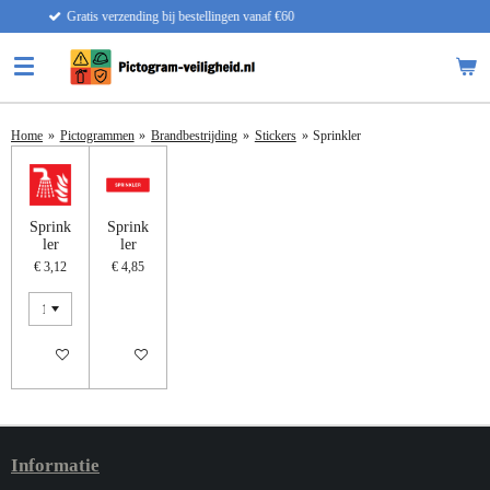
ing bij bestellingen vanaf €60
Ga
direct
naar
de
hoofdinhoud
Home
»
Pictogrammen
»
Brandbestrijding
»
Stickers
»
Sprinkler
Sprink
Sprink
ler
ler
€ 3,12
€ 4,85
IN WINKELWAGEN
IN WINKELWAGEN
Informatie