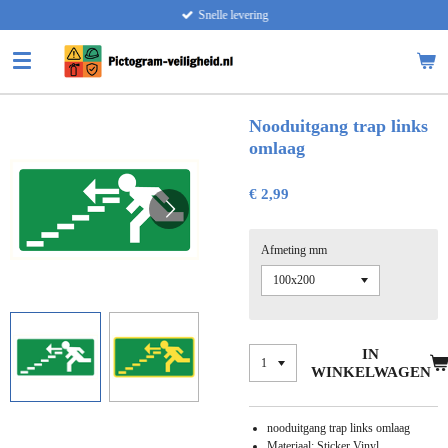
Snelle levering
Ga
direct
naar
de
hoofdinhoud
Nooduitgang trap links
omlaag
€ 2,99
Afmeting mm
IN
WINKELWAGEN
nooduitgang
trap links omlaag
Materiaal: Sticker Vinyl