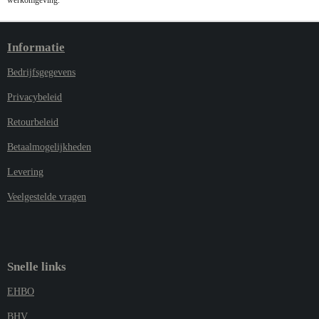
werkomgeving.
Informatie
Bedrijfsgegevens
Privacybeleid
Retourbeleid
Betaalmogelijkheden
Levering
Veelgestelde vragen
Snelle links
EHBO
BHV