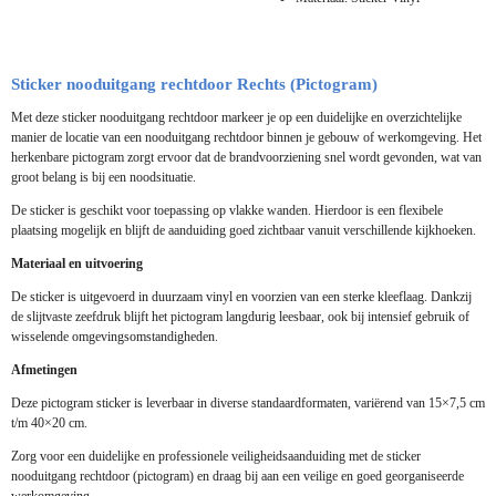
Sticker nooduitgang
rechtdoor
Rechts
(Pictogram)
Met deze sticker nooduitgang
rechtdoor
markeer je op een duidelijke en overzichtelijke
manier de locatie van een nooduitgang
rechtdoor
binnen je gebouw of werkomgeving. Het
herkenbare pictogram zorgt ervoor dat de brandvoorziening snel wordt gevonden, wat van
groot belang is bij een noodsituatie.
De sticker is geschikt voor toepassing op vlakke wanden. Hierdoor is een flexibele
plaatsing mogelijk en blijft de aanduiding goed zichtbaar vanuit verschillende kijkhoeken.
Materiaal en uitvoering
De sticker is uitgevoerd in duurzaam vinyl en voorzien van een sterke kleeflaag. Dankzij
de slijtvaste zeefdruk blijft het pictogram langdurig leesbaar, ook bij intensief gebruik of
wisselende omgevingsomstandigheden.
Afmetingen
Deze pictogram sticker is leverbaar in diverse standaardformaten, variërend van 15×7,5 cm
t/m 40×20 cm.
Zorg voor een duidelijke en professionele veiligheidsaanduiding met de sticker
nooduitgang
rechtdoor
(pictogram) en draag bij aan een veilige en goed georganiseerde