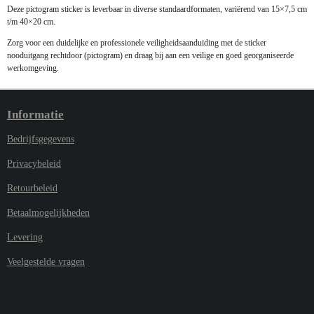
Deze pictogram sticker is leverbaar in diverse standaardformaten, variërend van 15×7,5 cm
t/m 40×20 cm.
Zorg voor een duidelijke en professionele veiligheidsaanduiding met de sticker
nooduitgang
rechtdoor
(pictogram) en draag bij aan een veilige en goed georganiseerde
werkomgeving.
Informatie
Bedrijfsgegevens
Privacybeleid
Retourbeleid
Betaalmogelijkheden
Levering
Veelgestelde vragen