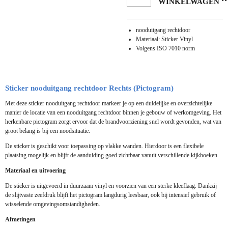
WINKELWAGEN
nooduitgang
rechtdoor
Materiaal: Sticker Vinyl
Volgens ISO 7010 norm
Sticker nooduitgang
rechtdoor
Rechts
(Pictogram)
Met deze sticker nooduitgang
rechtdoor
markeer je op een duidelijke en overzichtelijke
manier de locatie van een nooduitgang
rechtdoor
binnen je gebouw of werkomgeving. Het
herkenbare pictogram zorgt ervoor dat de brandvoorziening snel wordt gevonden, wat van
groot belang is bij een noodsituatie.
De sticker is geschikt voor toepassing op vlakke wanden. Hierdoor is een flexibele
plaatsing mogelijk en blijft de aanduiding goed zichtbaar vanuit verschillende kijkhoeken.
Materiaal en uitvoering
De sticker is uitgevoerd in duurzaam vinyl en voorzien van een sterke kleeflaag. Dankzij
de slijtvaste zeefdruk blijft het pictogram langdurig leesbaar, ook bij intensief gebruik of
wisselende omgevingsomstandigheden.
Afmetingen