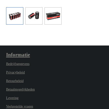
Informatie
Bedrijfsgegevens
Privacybeleid
Retourbeleid
Betaalmogelijkheden
Levering
Veelgestelde vragen