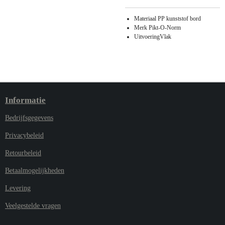
Materiaal PP kunststof bord
Merk Pikt-O-Norm
UitvoeringVlak
Informatie
Bedrijfsgegevens
Privacybeleid
Retourbeleid
Betaalmogelijkheden
Levering
Veelgestelde vragen