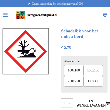
Gratis verzending bij bestellingen vanaf €60
Ga
direct
naar
de
hoofdinhoud
Schadelijk voor het
milieu bord
€ 2,75
Afmeting mm
100x100
150x150
250x250
300x300
IN
WINKELWAGEN