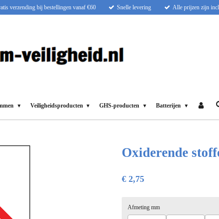
atis verzending bij bestellingen vanaf €60
Snelle levering
Alle prijzen zijn in
ammen
Veiligheidsproducten
GHS-producten
Batterijen
Oxiderende stoff
€ 2,75
Afmeting mm