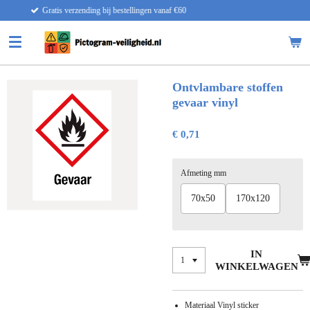
 bestellingen vanaf €60
Snelle
Ga
direct
naar
de
hoofdinhoud
Ontvlambare stoffen
gevaar vinyl
€ 0,71
Afmeting mm
70x50
170x120
IN
WINKELWAGEN
Materiaal Vinyl sticker