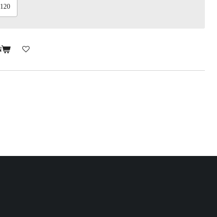
120
N