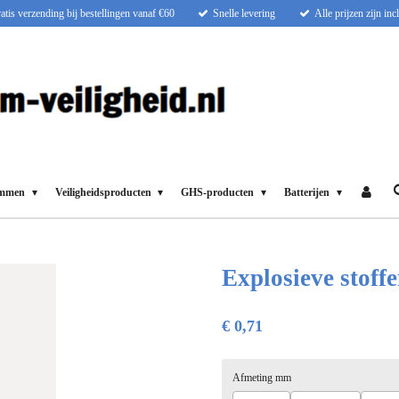
atis verzending bij bestellingen vanaf €60
Snelle levering
Alle prijzen zijn in
ammen
Veiligheidsproducten
GHS-producten
Batterijen
Explosieve stoffe
€ 0,71
Afmeting mm