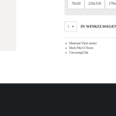
70x50
210x150
170x
IN WINKELWAGE
Materiaal Vinyl sticker
Merk Pikt-O-Norm
UitvoeringVlak