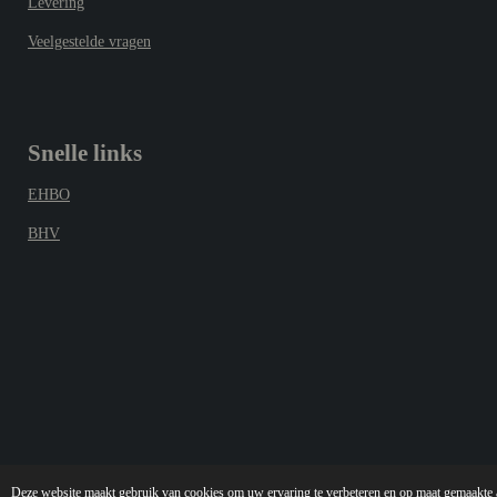
Levering
Veelgestelde vragen
Snelle links
EHBO
BHV
© 2025 pictogram-veiligheid.nl
Deze website maakt gebruik van cookies om uw ervaring te verbeteren en op maat gemaakte ad