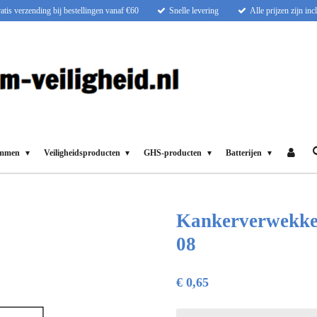
atis verzending bij bestellingen vanaf €60
Snelle levering
Alle prijzen zijn in
ammen
Veiligheidsproducten
GHS-producten
Batterijen
Kankerverwekken
08
€ 0,65