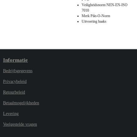
Veiligheidsnorm NEN-EN-ISO
7010
Merk Pikt-O-Norm
Uitvoering haaks
Informatie
Bedrijfsgegevens
Privacybeleid
Retourbeleid
Betaalmogelijkheden
Levering
Veelgestelde vragen