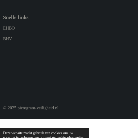
Snelle links
EHBO
BHV
© 2025 pictogram-veiligheid.nl
Deze website maakt gebruik van cookies om uw
ervaring te verbeteren en op maat gemaakte advertenties