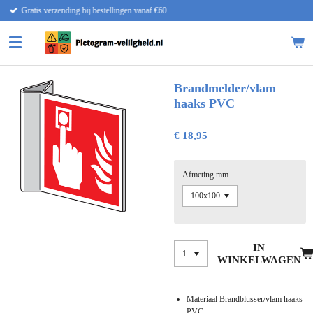
llingen vanaf €60
Snelle lever
Ga
direct
naar
de
hoofdinhoud
Brandmelder/vlam
haaks PVC
€ 18,95
Afmeting mm
IN
WINKELWAGEN
Materiaal Brandblusser/vlam haaks
PVC