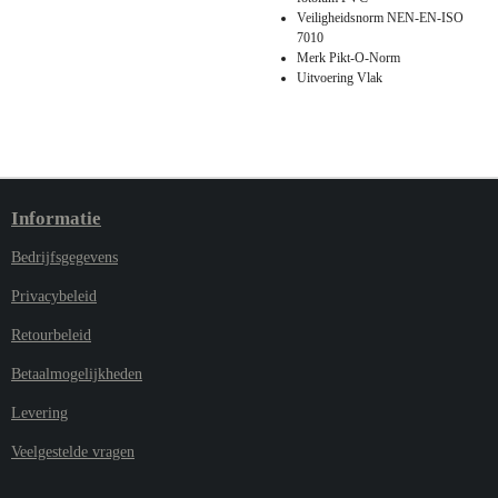
Veiligheidsnorm NEN-EN-ISO
7010
Merk Pikt-O-Norm
Uitvoering Vlak
Informatie
Bedrijfsgegevens
Privacybeleid
Retourbeleid
Betaalmogelijkheden
Levering
Veelgestelde vragen