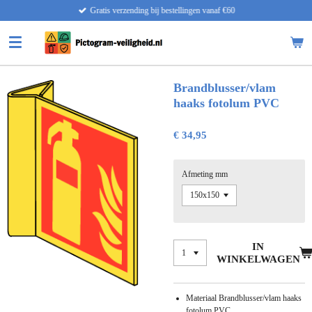
Gratis verzending bij bestellingen vanaf €60
Ga
direct
naar
de
hoofdinhoud
Brandblusser/vlam
haaks fotolum PVC
€ 34,95
Afmeting mm
IN
WINKELWAGEN
Materiaal Brandblusser/vlam haaks
fotolum PVC