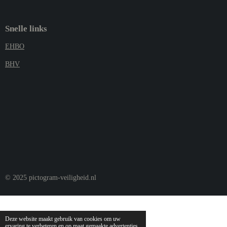
Snelle links
EHBO
BHV
© 2025 pictogram-veiligheid.nl
Deze website maakt gebruik van cookies om uw
ervaring te verbeteren en op maat gemaakte advertenties