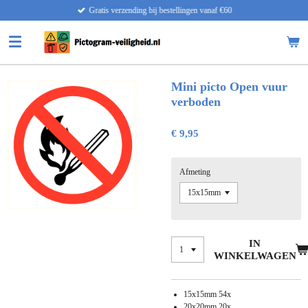
Gratis verzending bij bestellingen vanaf €60
Ga
direct
naar
de
hoofdinhoud
Mini picto Open vuur
verboden
€ 9,95
Afmeting
IN
WINKELWAGEN
15x15mm 54x
20x20mm 20x