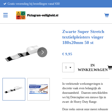
llingen vanaf €60
Snelle lever
Ga
direct
naar
de
hoofdinhoud
Zwarte Super Stretch
textielpleisters vinger
180x20mm 50 st
€ 9,95
IN
WINKELWAGEN
In veeleisende werkomgevingen is
discretie vaak even belangrijk als
duurzaamheid. Daarom ontwikkelden
we bij Detectaplast een nieuwe lijn in
zwart: de Heavy Duty Range.
Deze reeks omvat onze meest robuuste