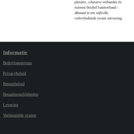
pleisters, cohesieve verbanden én
extreem flexibel foamverband –
allemaal in een stijlvolle,
vuilverhullende zwarte uitvoering.
Informatie
Bedrijfsgegevens
Privacybeleid
Retourbeleid
Betaalmogelijkheden
Levering
Veelgestelde vragen