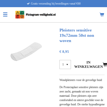
Gratis verzending bij bestellingen vanaf €60
Ga
direct
naar
de
hoofdinhoud
Pleisters sensitive
19x72mm 50st non
woven
€ 8,95
IN
WINKELWAGEN
Wondpleisters voor de gevoelige huid
De Protectaplast sensitive pleisters zijn
zeer zacht, gemaakt uit non woven
materiaal. Deze pleisters zijn zeer
comfortabel en uiterst geschikt voor de
gevoelige huid. De sterke hypoallergene