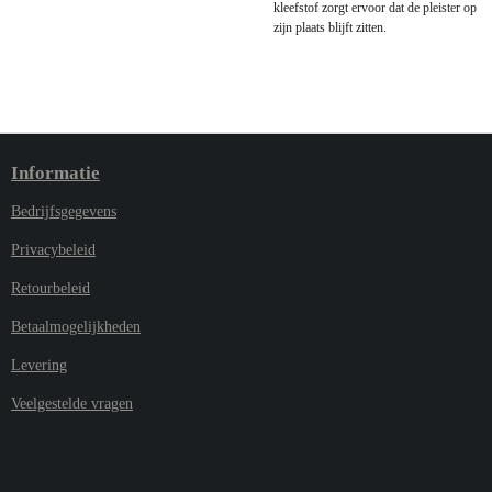
kleefstof zorgt ervoor dat de pleister op
zijn plaats blijft zitten.
Informatie
Bedrijfsgegevens
Privacybeleid
Retourbeleid
Betaalmogelijkheden
Levering
Veelgestelde vragen