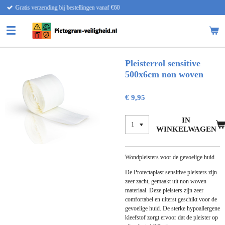
llingen vanaf €60
Snelle lever
Ga
direct
naar
de
hoofdinhoud
Pleisterrol sensitive
500x6cm non woven
€ 9,95
IN
WINKELWAGEN
Wondpleisters voor de gevoelige huid
De Protectaplast sensitive pleisters zijn
zeer zacht, gemaakt uit non woven
materiaal. Deze pleisters zijn zeer
comfortabel en uiterst geschikt voor de
gevoelige huid. De sterke hypoallergene
kleefstof zorgt ervoor dat de pleister op