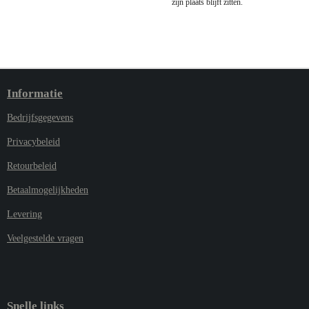
zijn plaats blijft zitten.
Informatie
Bedrijfsgegevens
Privacybeleid
Retourbeleid
Betaalmogelijkheden
Levering
Veelgestelde vragen
Snelle links