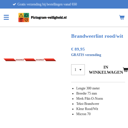
 bestellingen vanaf €60
Snelle
Ga
direct
naar
de
hoofdinhoud
Brandweerlint rood/wit
€ 89,95
GRATIS verzending
IN
WINKELWAGEN
Lengte 300 meter
Breedte 75 mm
Merk Pikt-O-Norm
Tekst Brandweer
Kleur Rood/Wit
Micron 70