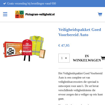
llingen vanaf €60
Snelle lever
Ga
direct
naar
de
hoofdinhoud
Veiligheidspakket Goed
Voorbereid Auto
€ 47,95
IN
WINKELWAGEN
Het Veiligheidspakket Goed Voorbereid
Auto is een complete set van
veiligheidsaccessoires die speciaal is
ontworpen voor auto’s. De set bevat
verschillende veiligheidsitems die
ervoor zorgen dat u veiliger op reis kunt
gaan.