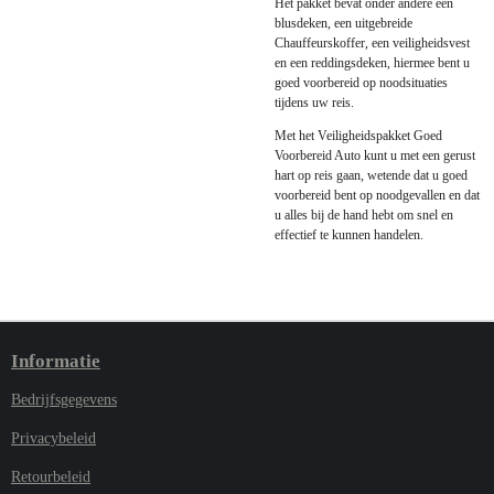
Het pakket bevat onder andere een
blusdeken, een uitgebreide
Chauffeurskoffer, een veiligheidsvest
en een reddingsdeken, hiermee bent u
goed voorbereid op noodsituaties
tijdens uw reis.
Met het Veiligheidspakket Goed
Voorbereid Auto kunt u met een gerust
hart op reis gaan, wetende dat u goed
voorbereid bent op noodgevallen en dat
u alles bij de hand hebt om snel en
effectief te kunnen handelen.
Informatie
Bedrijfsgegevens
Privacybeleid
Retourbeleid