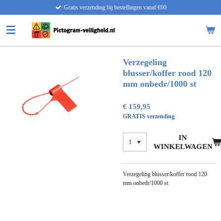
Gratis verzending bij bestellingen vanaf €60
Ga
direct
naar
de
hoofdinhoud
Verzegeling
blusser/koffer rood 120
mm onbedr/1000 st
€ 159,95
GRATIS verzending
IN
WINKELWAGEN
Verzegeling blusser/koffer rood 120
mm onbedr/1000 st