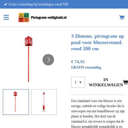
en vanaf €60
Snelle levering
Ga
direct
naar
de
hoofdinhoud
3 Dimens. pictogram op
paal voor blusserstand.
rood 200 cm
€ 74,95
GRATIS verzending
IN
WINKELWAGEN
Een standaard voor een blusser is een
stevige, stabiele en veilige houder die is
ontworpen om een brandblusser op zijn
plaats te houden. Het doel van de
standaard is om ervoor te zorgen dat de
blusser gemakkelijk toegankelijk is en