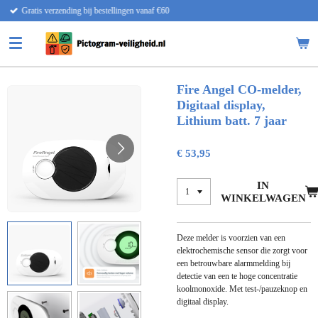
naf €60
Snelle levering
Ga
direct
naar
de
hoofdinhoud
Fire Angel CO-melder,
Digitaal display,
Lithium batt. 7 jaar
€ 53,95
IN
WINKELWAGEN
Deze melder is voorzien van een
elektrochemische sensor die zorgt voor
een betrouwbare alarmmelding bij
detectie van een te hoge concentratie
koolmonoxide. Met test-/pauzeknop en
digitaal display.