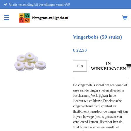
llingen vanaf €60
Snelle lever
Ga
direct
naar
de
hoofdinhoud
Vingerbobs (50 stuks)
€ 22,50
IN
WINKELWAGEN
De vingerbob is ideaal om een wond of
snee aan de vinger snel en effectief te
beschermen. Verkrijgbaar in de
kleuren wit en blauw. Dit elastische
vingerverband biedt comfort en
flexibiliteit (waardoor de vinger vrij kan
blijven bewegen) en is gemaakt van
ventilerend katoen. Hierdoor kan de
huid blijven ademen en wordt het