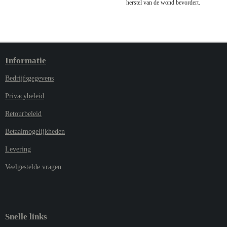
herstel van de wond bevordert.
Informatie
Bedrijfsgegevens
Privacybeleid
Retourbeleid
Betaalmogelijkheden
Levering
Veelgestelde vragen
Snelle links