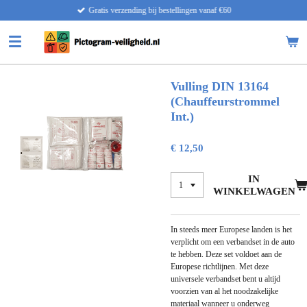
Gratis verzending bij bestellingen vanaf €60
Ga
direct
naar
de
hoofdinhoud
Vulling DIN 13164
(Chauffeurstrommel
Int.)
€ 12,50
IN
WINKELWAGEN
In steeds meer Europese landen is het
verplicht om een verbandset in de auto
te hebben. Deze set voldoet aan de
Europese richtlijnen. Met deze
universele verbandset bent u altijd
voorzien van al het noodzakelijke
materiaal wanneer u onderweg