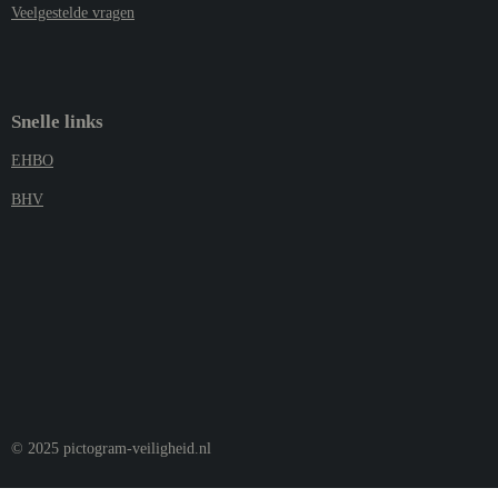
Veelgestelde vragen
Snelle links
EHBO
BHV
© 2025 pictogram-veiligheid.nl