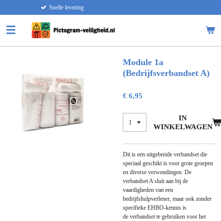
ing
Alle prijzen zijn 
Ga
direct
naar
de
hoofdinhoud
Module 1a
(Bedrijfsverbandset A)
€ 6,95
IN
WINKELWAGEN
Dit is een uitgebreide verbandset die
speciaal geschikt is voor grote groepen
en diverse verwondingen. De
verbandset A sluit aan bij de
vaardigheden van een
bedrijfshulpverlener, maar ook zonder
specifieke EHBO-kennis is
de verbandset te gebruiken voor het