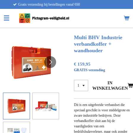
llingen vanaf €60
Snelle lever
Ga
direct
naar
de
hoofdinhoud
Multi BHV Industrie
verbandkoffer +
wandhouder
€ 159,95
GRATIS verzending
IN
WINKELWAGEN
Dit is een uitgebreide verbandset die
speciaal geschikt is voor middelgrote en
zware industriële bedrijven. Deze
verbandkoffer sluit aan bij de
vaardigheden van een
bedrijfshulpverlener, maar ook zonder