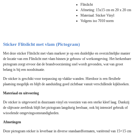
Flitslicht
Afmeting: 15x15 cm en 20 x 20 cm
Materiaal: Sticker Vinyl
Volgens iso 7010 norm
Sticker Flitslicht met vlam (Pictogram)
Met deze sticker Flitslicht met vlam markeer je op een duidelijke en overzichtelijke manier
de locatie van een Flitslicht met vlam binnen je gebouw of werkomgeving. Het herkenbare
pictogram zorgt ervoor dat de brandvoorziening snel wordt gevonden, wat van groot
belang is bij een noodsituatie.
De sticker is geschikt voor toepassing op vlakke wanden. Hierdoor is een flexibele
plaatsing mogelijk en blijft de aanduiding goed zichtbaar vanuit verschillende kijkhoeken.
Materiaal en uitvoering
De sticker is uitgevoerd in duurzaam vinyl en voorzien van een sterke kleef laag. Dankzij
de slijtvaste zeefdruk blijft het pictogram langdurig leesbaar, ook bij intensief gebruik of
wisselende omgevingsomstandigheden.
Afmetingen
Deze pictogram sticker is leverbaar in diverse standaardformaten, variërend van 15×15 cm