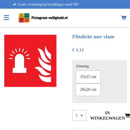
en vanaf €60
Snelle levering
Ga
direct
naar
de
hoofdinhoud
Flitslicht met vlam
€ 3,12
Afmeting
15x15 cm
20x20 cm
IN
WINKELWAGEN