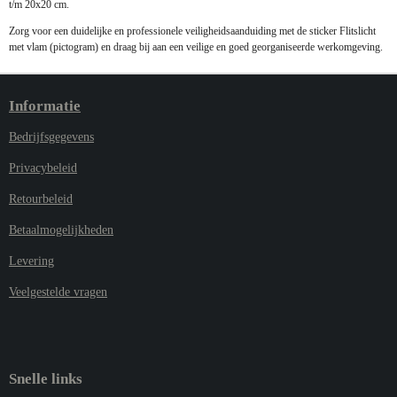
t/m 20x20 cm.
Zorg voor een duidelijke en professionele veiligheidsaanduiding met de sticker Flitslicht
met vlam (pictogram) en draag bij aan een veilige en goed georganiseerde werkomgeving.
Informatie
Bedrijfsgegevens
Privacybeleid
Retourbeleid
Betaalmogelijkheden
Levering
Veelgestelde vragen
Snelle links