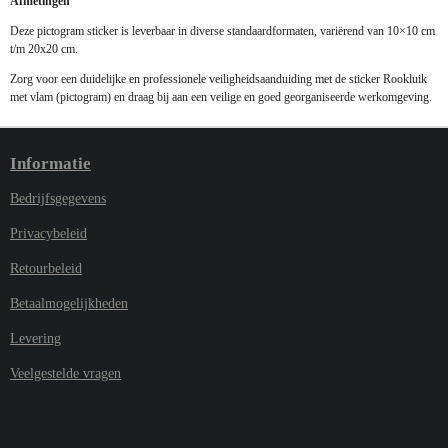
Afmetingen
Deze pictogram sticker is leverbaar in diverse standaardformaten, variërend van 10×10 cm
t/m 20x20 cm.
Zorg voor een duidelijke en professionele veiligheidsaanduiding met de sticker Rookluik
met vlam (pictogram) en draag bij aan een veilige en goed georganiseerde werkomgeving.
Informatie
Bedrijfsgegevens
Privacybeleid
Retourbeleid
Betaalmogelijkheden
Levering
Veelgestelde vragen