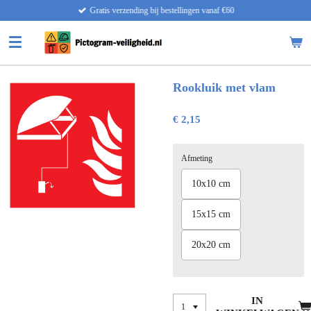
Gratis verzending bij bestellingen vanaf €60
Ga
direct
naar
de
hoofdinhoud
Rookluik met vlam
€ 2,15
Afmeting
10x10 cm
15x15 cm
20x20 cm
IN