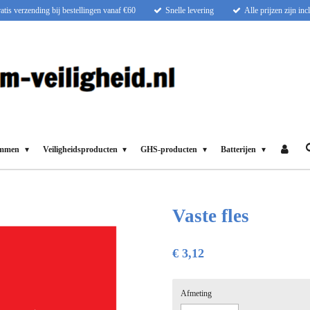
atis verzending bij bestellingen vanaf €60
Snelle levering
Alle prijzen zijn in
ammen
Veiligheidsproducten
GHS-producten
Batterijen
Vaste fles
€ 3,12
Afmeting