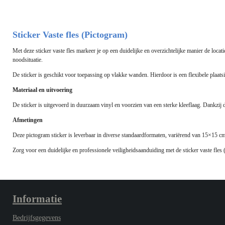
Sticker Vaste fles (Pictogram)
Met deze sticker vaste fles markeer je op een duidelijke en overzichtelijke manier de lo
noodsituatie.
De sticker is geschikt voor toepassing op vlakke wanden. Hierdoor is een flexibele plaatsi
Materiaal en uitvoering
De sticker is uitgevoerd in duurzaam vinyl en voorzien van een sterke kleeflaag. Dankzij 
Afmetingen
Deze pictogram sticker is leverbaar in diverse standaardformaten, variërend van 15×15 
Zorg voor een duidelijke en professionele veiligheidsaanduiding met de sticker
vaste fles
(
Informatie
Bedrijfsgegevens