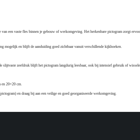
catie van een vaste fles binnen je gebouw of werkomgeving. Het herkenbare pictogram zorgt ervo
ng mogelijk en blijft de aanduiding goed zichtbaar vanuit verschillende kijkhoeken.
de slijtvaste zeefdruk blijft het pictogram langdurig leesbaar, ook bij intensief gebruik of wi
cm en 20×20 cm.
pictogram) en draag bij aan een veilige en goed georganiseerde werkomgeving.